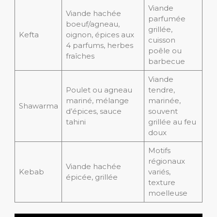
Viande
Viande hachée
parfumée
boeuf/agneau,
grillée,
Kefta
oignon, épices aux
cuisson
4 parfums, herbes
poêle ou
fraîches
barbecue
Viande
Poulet ou agneau
tendre,
mariné, mélange
marinée,
Shawarma
d’épices, sauce
souvent
tahini
grillée au feu
doux
Motifs
régionaux
Viande hachée
Kebab
variés,
épicée, grillée
texture
moelleuse