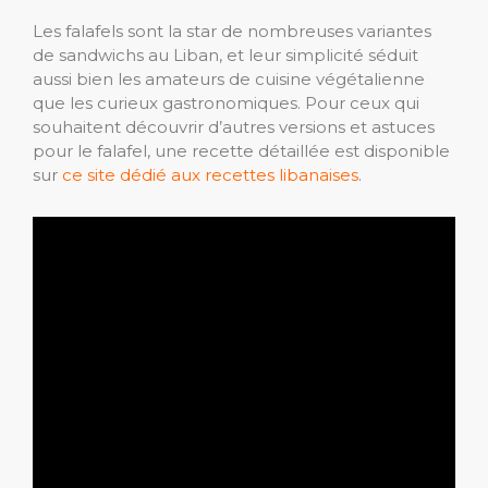
Les falafels sont la star de nombreuses variantes
de sandwichs au Liban, et leur simplicité séduit
aussi bien les amateurs de cuisine végétalienne
que les curieux gastronomiques. Pour ceux qui
souhaitent découvrir d’autres versions et astuces
pour le falafel, une recette détaillée est disponible
sur
ce site dédié aux recettes libanaises
.