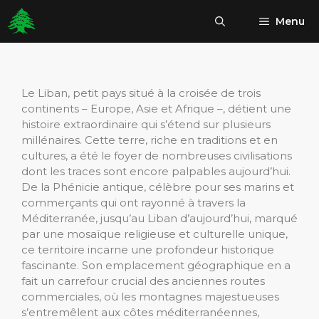
Aller
Menu
au
contenu
Le Liban, petit pays situé à la croisée de trois
continents – Europe, Asie et Afrique –, détient une
histoire extraordinaire qui s’étend sur plusieurs
millénaires. Cette terre, riche en traditions et en
cultures, a été le foyer de nombreuses civilisations
dont les traces sont encore palpables aujourd’hui.
De la Phénicie antique, célèbre pour ses marins et
commerçants qui ont rayonné à travers la
Méditerranée, jusqu’au Liban d’aujourd’hui, marqué
par une mosaïque religieuse et culturelle unique,
ce territoire incarne une profondeur historique
fascinante. Son emplacement géographique en a
fait un carrefour crucial des anciennes routes
commerciales, où les montagnes majestueuses
s’entremêlent aux côtes méditerranéennes,