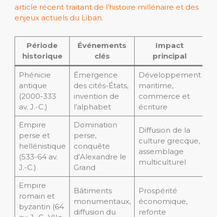
article récent traitant de l’histoire millénaire et des
enjeux actuels du Liban
.
Période
Événements
Impact
historique
clés
principal
Phénicie
Émergence
Développement
antique
des cités-États,
maritime,
(2000-333
invention de
commerce et
av. J.-C.)
l’alphabet
écriture
Empire
Domination
Diffusion de la
perse et
perse,
culture grecque,
hellénistique
conquête
assemblage
(533-64 av.
d’Alexandre le
multiculturel
J.-C.)
Grand
Empire
Bâtiments
Prospérité
romain et
monumentaux,
économique,
byzantin (64
diffusion du
refonte