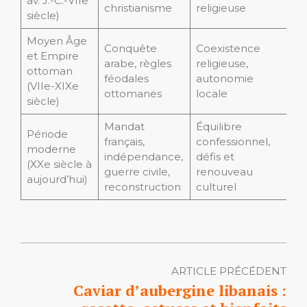
av. J.-C.-VIIe
christianisme
religieuse
siècle)
Moyen Âge
Conquête
Coexistence
et Empire
arabe, règles
religieuse,
ottoman
féodales
autonomie
(VIIe-XIXe
ottomanes
locale
siècle)
Mandat
Équilibre
Période
français,
confessionnel,
moderne
indépendance,
défis et
(XXe siècle à
guerre civile,
renouveau
aujourd’hui)
reconstruction
culturel
ARTICLE PRÉCÉDENT
Caviar d’aubergine libanais :