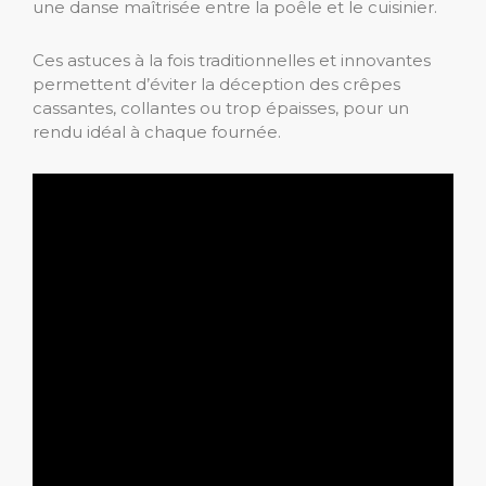
une danse maîtrisée entre la poêle et le cuisinier.
Ces astuces à la fois traditionnelles et innovantes
permettent d’éviter la déception des crêpes
cassantes, collantes ou trop épaisses, pour un
rendu idéal à chaque fournée.