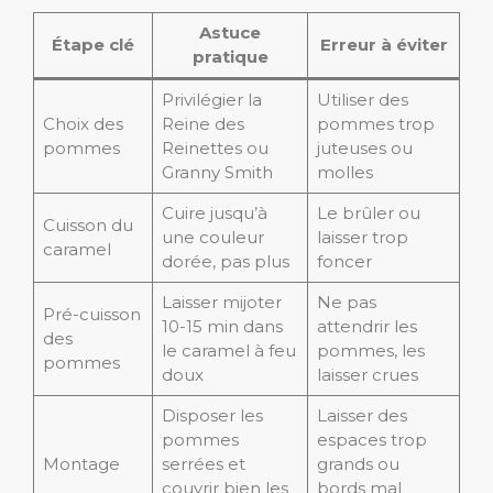
Astuce
Étape clé
Erreur à éviter
pratique
Privilégier la
Utiliser des
Choix des
Reine des
pommes trop
pommes
Reinettes ou
juteuses ou
Granny Smith
molles
Cuire jusqu’à
Le brûler ou
Cuisson du
une couleur
laisser trop
caramel
dorée, pas plus
foncer
Laisser mijoter
Ne pas
Pré-cuisson
10-15 min dans
attendrir les
des
le caramel à feu
pommes, les
pommes
doux
laisser crues
Disposer les
Laisser des
pommes
espaces trop
Montage
serrées et
grands ou
couvrir bien les
bords mal