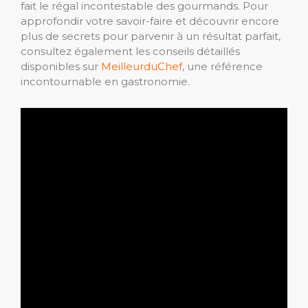
fait le régal incontestable des gourmands. Pour
approfondir votre savoir-faire et découvrir encore
plus de secrets pour parvenir à un résultat parfait,
consultez également les conseils détaillés
disponibles sur
MeilleurduChef
, une référence
incontournable en gastronomie.